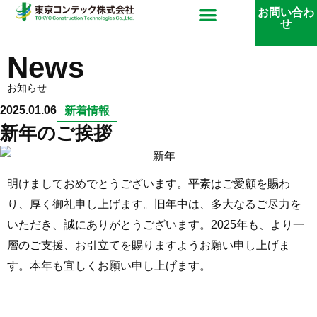
内
メ
お問い合わ
せ
容
ニ
を
News
ス
ュ
お知らせ
キ
2025.01.06
新着情報
ッ
ー
新年のご挨拶
プ
明けましておめでとうございます。平素はご愛顧を賜わ
り、厚く御礼申し上げます。旧年中は、多大なるご尽力を
いただき、誠にありがとうございます。2025年も、より一
層のご支援、お引立てを賜りますようお願い申し上げま
す。本年も宜しくお願い申し上げます。