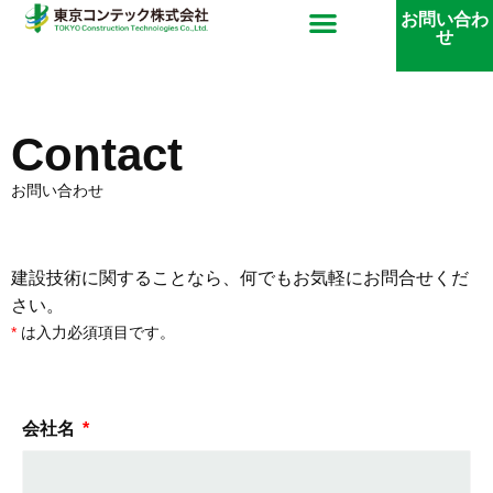
内
メ
お問い合わ
せ
容
ニ
を
ス
ュ
Contact
キ
ッ
ー
お問い合わせ
プ
建設技術に関することなら、何でもお気軽にお問合せくだ
さい。
*
は入力必須項目です。
会社名