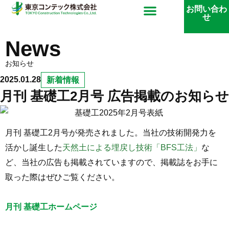
内
メ
お問い合わ
せ
容
ニ
を
News
ス
ュ
お知らせ
キ
2025.01.28
新着情報
ッ
ー
月刊 基礎工2月号 広告掲載のお知らせ
プ
月刊 基礎工2月号が発売されました。当社の技術開発力を
活かし誕生した
天然土による埋戻し技術「BFS工法」
な
ど、当社の広告も掲載されていますので、掲載誌をお手に
取った際はぜひご覧ください。
月刊
基礎工ホームページ