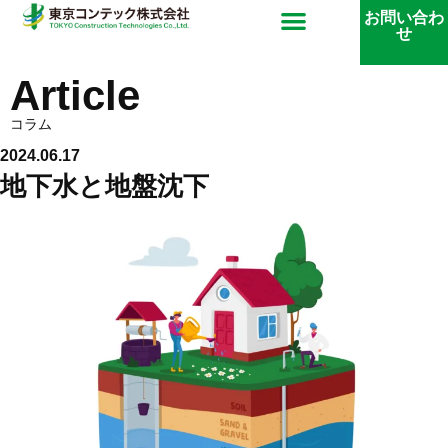
内
メ
お問い合わ
せ
容
ニ
を
Article
ス
ュ
コラム
キ
2024.06.17
ッ
ー
地下水と地盤沈下
プ