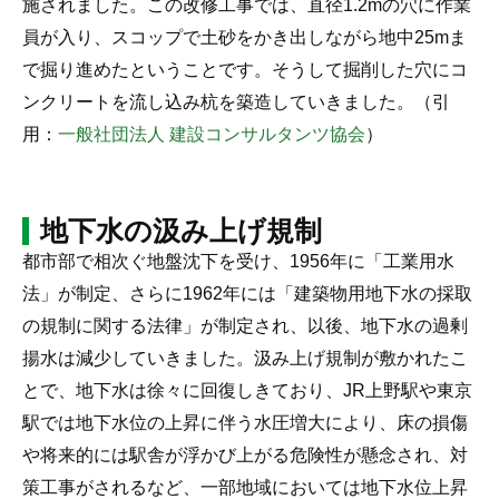
施されました。この改修工事では、直径1.2mの穴に作業
員が入り、スコップで土砂をかき出しながら地中25mま
で掘り進めたということです。そうして掘削した穴にコ
ンクリートを流し込み杭を築造していきました。（引
用：
一般社団法人 建設コンサルタンツ協会
）
地下水の汲み上げ規制
都市部で相次ぐ地盤沈下を受け、1956年に「工業用水
法」が制定、さらに1962年には「建築物用地下水の採取
の規制に関する法律」が制定され、以後、地下水の過剰
揚水は減少していきました。汲み上げ規制が敷かれたこ
とで、地下水は徐々に回復しきており、JR上野駅や東京
駅では地下水位の上昇に伴う水圧増大により、床の損傷
や将来的には駅舎が浮かび上がる危険性が懸念され
、対
策工事がされるなど、一部地域においては地下水位上昇