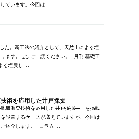
しています。今回は …
れました。新工法の紹介として、天然土による埋
おります。ぜひご一読ください。 月刊 基礎工
よる埋戻し …
査技術を応用した井戸採掘―
―地盤調査技術を応用した井戸採掘―」を掲載
戸を設置するケースが増えていますが、今回は
ご紹介します。 コラム …