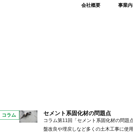
会社概要
事業内
ペ
ペ
ペ
ペ
ペ
ペ
セメント系固化材の問題点
コラム
セ
ー
ー
ー
ー
ー
ー
コラム第11回「セメント系固化材の問題
メ
ジ
ジ
ジ
ジ
ジ
ジ
盤改良や埋戻しなど多くの土木工事に使