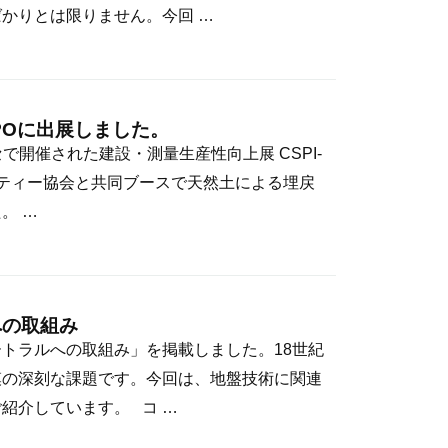
かりとは限りません。今回 …
XPOに出展しました。
ッセで開催された建設・測量生産性向上展 CSPI-
スティー協会と共同ブースで天然土による埋戻
。 …
への取組み
トラルへの取組み」を掲載しました。18世紀
模の深刻な課題です。今回は、地盤技術に関連
紹介しています。 コ …