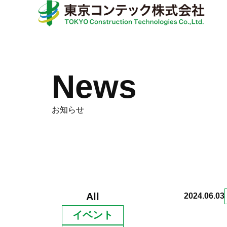
内
容
を
ス
キ
News
ッ
プ
お知らせ
All
2024.06.03
イベント