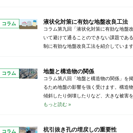
の
C
カ
S
液状化対策に有効な地盤改良工法
ー
コラム
P
コラム第九回「液状化対策に有効な地盤
ボ
I
いて避けて通ることのできない課題であ
ン
-
制に有効な地盤改良工法を紹介しています
ニ
E
ュ
X
ー
P
地盤と構造物の関係
コラム
ト
O
地
コラム第八回「地盤と構造物の関係」を
ラ
に
盤
るため地盤の影響を強く受けます。構造
ル
出
と
傾斜したり倒壊したりなど、大きな被害を
へ
展
構
もっと読む »
の
し
造
取
ま
物
組
し
杭引抜き孔の埋戻しの重要性
の
コラム