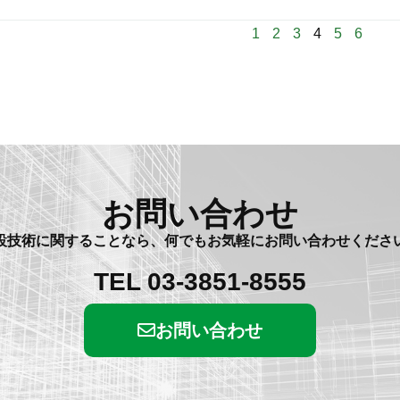
ト
易
お
ワ
1
2
3
4
5
6
井
知
ー
戸
ら
ク
の
せ
に
す
つ
す
い
め
て
―
お問い合わせ
地
設技術に関することなら、何でもお気軽に
お問い合わせくださ
盤
調
TEL 03-3851-8555
査
技
お問い合わせ
術
を