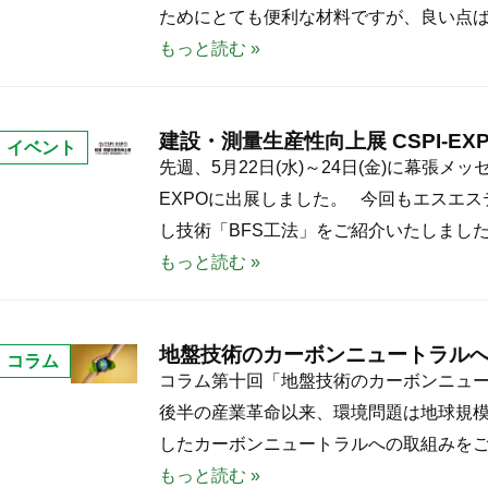
ン
ためにとても便利な材料ですが、良い点ば
ト
もっと読む »
系
固
建設・測量生産性向上展 CSPI-E
化
イベント
建
先週、5月22日(水)～24日(金)に幕張メ
材
設
EXPOに出展しました。 今回もエスエ
の
・
し技術「BFS工法」をご紹介いたしました
問
測
もっと読む »
題
量
点
生
地盤技術のカーボンニュートラル
産
コラム
地
コラム第十回「地盤技術のカーボンニュー
性
盤
後半の産業革命以来、環境問題は地球規
向
技
したカーボンニュートラルへの取組みをご
上
術
もっと読む »
展