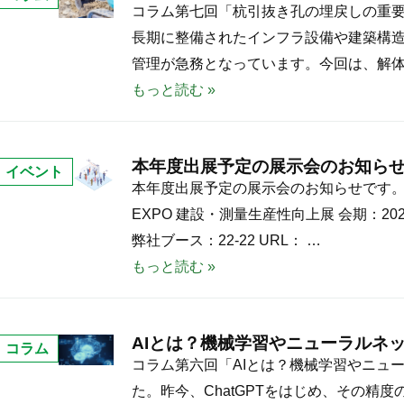
み
た
杭
コラム第七回「杭引抜き孔の埋戻しの重
関
。
引
長期に整備されたインフラ設備や建築構
係
抜
管理が急務となっています。今回は、解体
き
もっと読む »
孔
の
本年度出展予定の展示会のお知ら
埋
イベント
本
本年度出展予定の展示会のお知らせです。お
戻
年
EXPO 建設・測量生産性向上展 会期：202
し
度
弊社ブース：22-22 URL： …
の
出
もっと読む »
重
展
要
予
性
AIとは？機械学習やニューラルネ
定
コラム
A
コラム第六回「AIとは？機械学習やニュ
の
I
た。昨今、ChatGPTをはじめ、その精
展