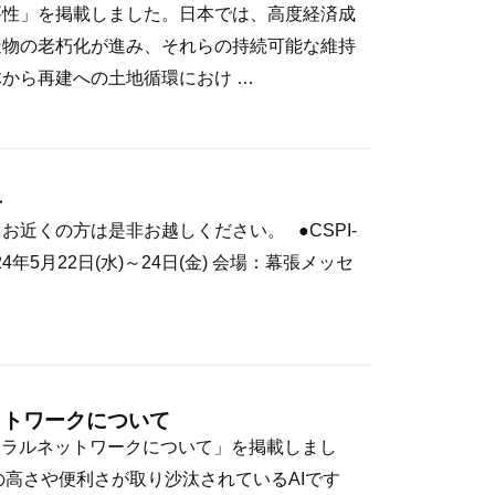
要性」を掲載しました。日本では、高度経済成
造物の老朽化が進み、それらの持続可能な維持
から再建への土地循環におけ …
せ
近くの方は是非お越しください。 ●CSPI-
4年5月22日(水)～24日(金) 会場：幕張メッセ
ットワークについて
ーラルネットワークについて」を掲載しまし
度の高さや便利さが取り沙汰されているAIです